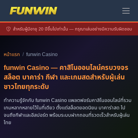
สำหรับผู้มีอายุ 20 ปีขึ้นไปเท่านั้น — กรุณาเล่นอย่างมีความรับผิดชอบ
หน้าแรก
funwin Casino
funwin Casino — คาสิโนออนไลน์ครบวงจร
สล็อต บาคาร่า กีฬา และเกมสดสำหรับผู้เล่น
ชาวไทยทุกระดับ
ทำความรู้จักกับ funwin Casino แพลตฟอร์มคาสิโนออนไลน์ที่รวม
เกมหลากหลายไว้ในที่เดียว ตั้งแต่สล็อตยอดนิยม บาคาร่าสด ไป
จนถึงกีฬาและอีสปอร์ต พร้อมระบบฝากถอนที่รวดเร็วสำหรับผู้เล่น
ไทย