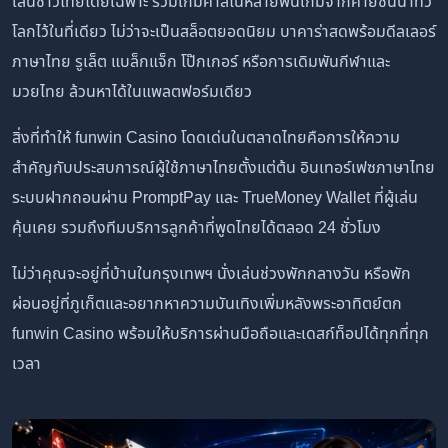
เล่นชาวไทยโดยเฉพาะ รวมเกมคาสิโนหลายพันเกมจากค่ายชั้นนำทั่ว
โลกไว้ในที่เดียว ไม่ว่าจะเป็นสล็อตยอดนิยม บาคาร่าสดพร้อมดีลเลอร์
ภาษาไทย รูเล็ต แบล็กแจ็ก โป๊กเกอร์ หรือการเดิมพันกีฬาและ
มวยไทย ล้วนหาได้ในแพลตฟอร์มเดียว
สิ่งที่ทำให้ funwin Casino โดดเด่นในตลาดไทยคือการให้ความ
สำคัญกับประสบการณ์ผู้ใช้ภาษาไทยตั้งแต่ต้น อินเทอร์เฟซภาษาไทย
ระบบฝากถอนผ่าน PromptPay และ TrueMoney Wallet ที่ผู้เล่น
คุ้นเคย รวมถึงทีมบริการลูกค้าที่พูดไทยได้ตลอด 24 ชั่วโมง
ไม่ว่าคุณจะอยู่ที่บ้านในกรุงเทพฯ นั่งเล่นช่วงพักกลางวัน หรือพัก
ผ่อนอยู่ที่ภูเก็ตและอยากหาความบันเทิงเพิ่มหลังพระอาทิตย์ตก
funwin Casino พร้อมให้บริการผ่านมือถือและเดสก์ท็อปได้ทุกที่ทุก
เวลา