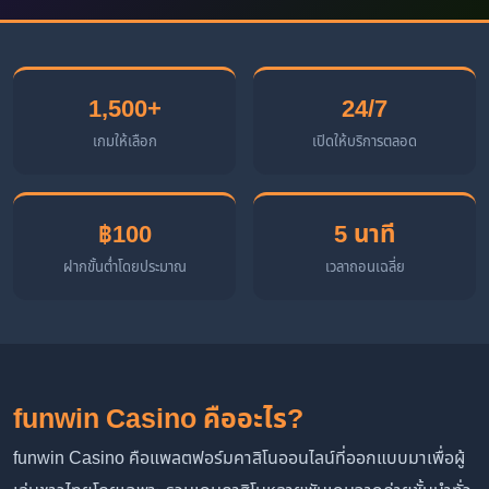
1,500+
24/7
เกมให้เลือก
เปิดให้บริการตลอด
฿100
5 นาที
ฝากขั้นต่ำโดยประมาณ
เวลาถอนเฉลี่ย
funwin Casino คืออะไร?
funwin Casino คือแพลตฟอร์มคาสิโนออนไลน์ที่ออกแบบมาเพื่อผู้