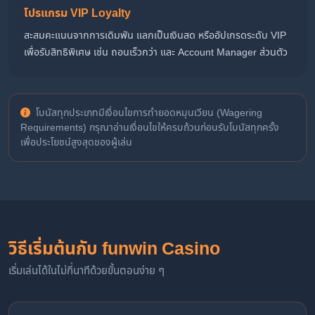
โปรแกรม VIP Loyalty
สะสมคะแนนจากการเดิมพัน แลกเป็นเงินสด หรืออัปเกรดระดับ VIP
เพื่อรับสิทธิพิเศษ เช่น ถอนเร็วกว่า และ Account Manager ส่วนตัว
โบนัสทุกประเภทมีเงื่อนไขการทำยอดหมุนเวียน (Wagering
Requirements) กรุณาอ่านเงื่อนไขให้ครบถ้วนก่อนรับโบนัสทุกครั้ง
เพื่อประโยชน์สูงสุดของผู้เล่น
วิธีเริ่มต้นกับ funwin Casino
เริ่มเล่นได้ในไม่กี่นาทีด้วยขั้นตอนง่าย ๆ