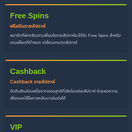
Free Spins
ฟรีสปินรายสัปดาห์
สมาชิกที่ฝากเงินตามเงื่อนไขรายสัปดาห์จะได้รับ Free Spins สำหรับ
เกมสล็อตที่กำหนด เปลี่ยนเกมทุกสัปดาห์
Cashback
Cashback รายสัปดาห์
รับคืนเงินส่วนหนึ่งจากยอดสุทธิที่เสียในแต่ละสัปดาห์ ช่วยลดความ
เสี่ยงและให้โอกาสกลับมาเล่นต่อได้
VIP