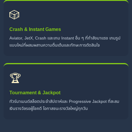
🎲
Crash & Instant Games
Aviator, JetX, Crash และเกม Instant อื่น ๆ ที่กำลังมาแรง เกมรูป
แบบใหม่ที่ผสมผสานความตื่นเต้นและทักษะการตัดสินใจ
🏆
Tournament & Jackpot
ทัวร์นาเมนต์สล็อตประจำสัปดาห์และ Progressive Jackpot ที่สะสม
เงินรางวัลรอผู้โชคดี โอกาสชนะรางวัลใหญ่ทุกวัน