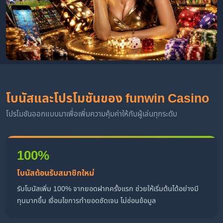
โบนัสและโปรโมชันของ funwin Casino
โปรโมชันออกแบบมาเพื่อเพิ่มความคุ้มค่าให้กับผู้เล่นทุกระดับ
100%
โบนัสต้อนรับสมาชิกใหม่
รับโบนัสเพิ่ม 100% จากยอดฝากครั้งแรก ช่วยให้เริ่มต้นได้อย่างมี
ทุนมากขึ้น เงื่อนไขการทำยอดชัดเจน ไม่ซ่อนข้อมูล