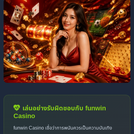
เล่นอย่างรับผิดชอบกับ funwin
Casino
funwin Casino เชื่อว่าการพนันควรเป็นความบันเทิง