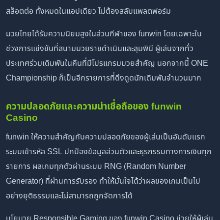
สล็อตต่อ ทั้งหมดในแอปเดียว ไม่ต้องสลับแพลตฟอร์ม
มวยไทยได้รับความนิยมสูงในส่วนกีฬาของ funwin โดยเฉพาะใน
ช่วงการแข่งขันที่สนามมวยราชดำเนินและลุมพินี ผู้เล่นจากทั่ว
ประเทศร่วมเดิมพันในคืนที่มีโปรแกรมมวยสำคัญ นอกจากนี้ ONE
Championship ก็เป็นอีกรายการที่ดึงดูดนักเดิมพันจำนวนมาก
ความปลอดภัยและความน่าเชื่อถือของ funwin
Casino
funwin ให้ความสำคัญกับความปลอดภัยของผู้เล่นเป็นอันดับแรก
ระบบเข้ารหัส SSL ปกป้องข้อมูลส่วนตัวและธุรกรรมทางการเงินทุก
รายการ ผลเกมทุกตัวผ่านระบบ RNG (Random Number
Generator) ที่ผ่านการรับรอง ทำให้มั่นใจได้ว่าผลของเกมเป็นไป
อย่างยุติธรรมและไม่สามารถถูกจัดการได้
นโยบาย Responsible Gaming ของ funwin Casino ช่วยให้ผู้เล่น