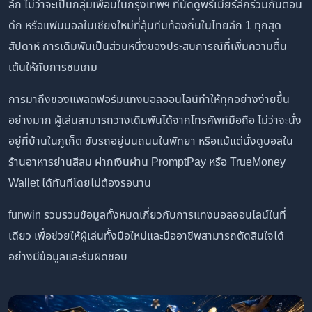
ลึก ไม่ว่าจะเป็นกลุ่มเพื่อนในกรุงเทพฯ ที่นัดดูพรีเมียร์ลีกร่วมกันตอน
ดึก หรือแฟนบอลในเชียงใหม่ที่ลุ้นทีมท้องถิ่นในไทยลีก 1 ทุกสุด
สัปดาห์ การเดิมพันเป็นส่วนหนึ่งของประสบการณ์ที่เพิ่มความตื่น
เต้นให้กับการชมเกม
การมาถึงของแพลตฟอร์มแทงบอลออนไลน์ทำให้ทุกอย่างง่ายขึ้น
อย่างมาก ผู้เล่นสามารถวางเดิมพันได้จากโทรศัพท์มือถือ ไม่ว่าจะนั่ง
อยู่ที่บ้านในภูเก็ต ขับรถอยู่บนถนนในพัทยา หรือแม้แต่นั่งดูบอลใน
ร้านอาหารย่านสีลม ฝากเงินผ่าน PromptPay หรือ TrueMoney
Wallet ได้ทันทีโดยไม่ต้องรอนาน
funwin รวบรวมข้อมูลทั้งหมดเกี่ยวกับการแทงบอลออนไลน์ในที่
เดียว เพื่อช่วยให้ผู้เล่นทั้งมือใหม่และมืออาชีพสามารถตัดสินใจได้
อย่างมีข้อมูลและรับผิดชอบ