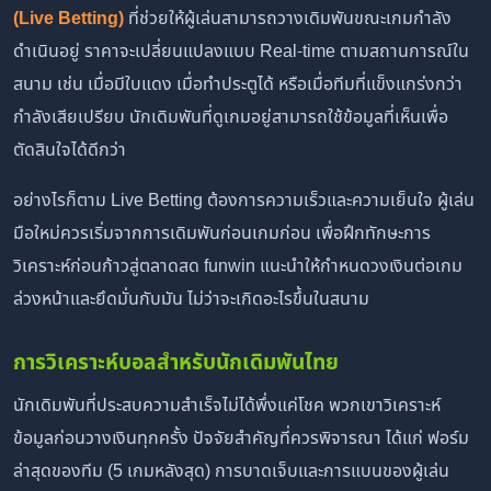
(Live Betting)
ที่ช่วยให้ผู้เล่นสามารถวางเดิมพันขณะเกมกำลัง
ดำเนินอยู่ ราคาจะเปลี่ยนแปลงแบบ Real-time ตามสถานการณ์ใน
สนาม เช่น เมื่อมีใบแดง เมื่อทำประตูได้ หรือเมื่อทีมที่แข็งแกร่งกว่า
กำลังเสียเปรียบ นักเดิมพันที่ดูเกมอยู่สามารถใช้ข้อมูลที่เห็นเพื่อ
ตัดสินใจได้ดีกว่า
อย่างไรก็ตาม Live Betting ต้องการความเร็วและความเย็นใจ ผู้เล่น
มือใหม่ควรเริ่มจากการเดิมพันก่อนเกมก่อน เพื่อฝึกทักษะการ
วิเคราะห์ก่อนก้าวสู่ตลาดสด funwin แนะนำให้กำหนดวงเงินต่อเกม
ล่วงหน้าและยึดมั่นกับมัน ไม่ว่าจะเกิดอะไรขึ้นในสนาม
การวิเคราะห์บอลสำหรับนักเดิมพันไทย
นักเดิมพันที่ประสบความสำเร็จไม่ได้พึ่งแค่โชค พวกเขาวิเคราะห์
ข้อมูลก่อนวางเงินทุกครั้ง ปัจจัยสำคัญที่ควรพิจารณา ได้แก่ ฟอร์ม
ล่าสุดของทีม (5 เกมหลังสุด) การบาดเจ็บและการแบนของผู้เล่น