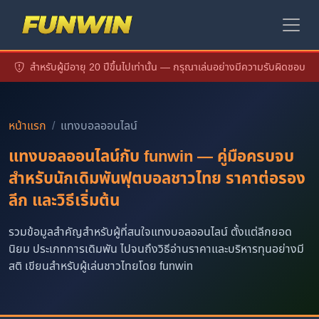
สำหรับผู้มีอายุ 20 ปีขึ้นไปเท่านั้น — กรุณาเล่นอย่างมีความรับผิดชอบ
หน้าแรก
แทงบอลออนไลน์
แทงบอลออนไลน์กับ funwin — คู่มือครบจบ
สำหรับนักเดิมพันฟุตบอลชาวไทย ราคาต่อรอง
ลีก และวิธีเริ่มต้น
รวมข้อมูลสำคัญสำหรับผู้ที่สนใจแทงบอลออนไลน์ ตั้งแต่ลีกยอด
นิยม ประเภทการเดิมพัน ไปจนถึงวิธีอ่านราคาและบริหารทุนอย่างมี
สติ เขียนสำหรับผู้เล่นชาวไทยโดย funwin