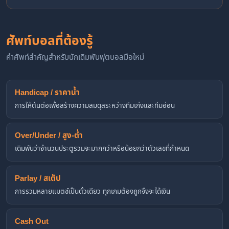
ศัพท์บอลที่ต้องรู้
คำศัพท์สำคัญสำหรับนักเดิมพันฟุตบอลมือใหม่
Handicap / ราคาน้ำ
การให้ต้นต่อเพื่อสร้างความสมดุลระหว่างทีมเก่งและทีมอ่อน
Over/Under / สูง-ต่ำ
เดิมพันว่าจำนวนประตูรวมจะมากกว่าหรือน้อยกว่าตัวเลขที่กำหนด
Parlay / สเต็ป
การรวมหลายแมตช์เป็นตั๋วเดียว ทุกเกมต้องถูกจึงจะได้เงิน
Cash Out