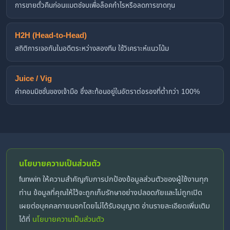
การขายตั๋วคืนก่อนแมตช์จบเพื่อล็อคกำไรหรือลดการขาดทุน
H2H (Head-to-Head)
สถิติการเจอกันในอดีตระหว่างสองทีม ใช้วิเคราะห์แนวโน้ม
Juice / Vig
ค่าคอมมิชชั่นของเจ้ามือ ซึ่งสะท้อนอยู่ในอัตราต่อรองที่ต่ำกว่า 100%
นโยบายความเป็นส่วนตัว
funwin ให้ความสำคัญกับการปกป้องข้อมูลส่วนตัวของผู้ใช้งานทุก
ท่าน ข้อมูลที่คุณให้ไว้จะถูกเก็บรักษาอย่างปลอดภัยและไม่ถูกเปิด
เผยต่อบุคคลภายนอกโดยไม่ได้รับอนุญาต อ่านรายละเอียดเพิ่มเติม
ได้ที่
นโยบายความเป็นส่วนตัว