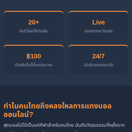
20+
Live
ลีกทั่วโลกให้เดิมพัน
แทงสดระหว่างแข่ง
฿100
24/7
เดิมพันขั้นต่ำโดยประมาณ
เปิดรับแทงตลอดวัน
ทำไมคนไทยถึงหลงใหลการแทงบอล
ออนไลน์?
ฟุตบอลไม่ได้เป็นแค่กีฬาสำหรับคนไทย มันคือวัฒนธรรมที่หยั่งราก