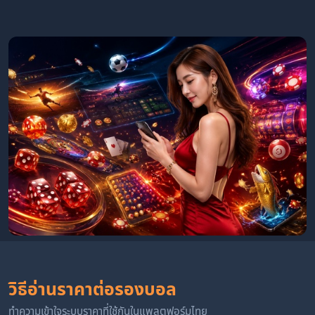
วิธีอ่านราคาต่อรองบอล
ทำความเข้าใจระบบราคาที่ใช้กันในแพลตฟอร์มไทย