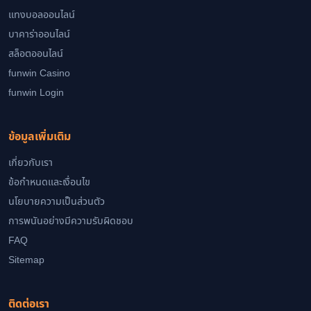
แทงบอลออนไลน์
บาคาร่าออนไลน์
สล็อตออนไลน์
funwin Casino
funwin Login
ข้อมูลเพิ่มเติม
เกี่ยวกับเรา
ข้อกำหนดและเงื่อนไข
นโยบายความเป็นส่วนตัว
การพนันอย่างมีความรับผิดชอบ
FAQ
Sitemap
ติดต่อเรา