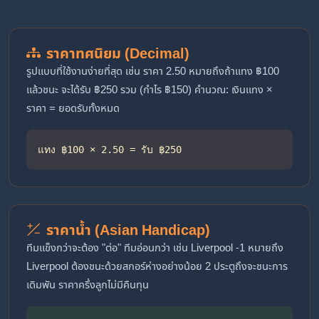
ราคาทศนิยม (Decimal)
รูปแบบที่ใช้งานง่ายที่สุด เช่น ราคา 2.50 หมายถึงถ้าแทง ฿100
แล้วชนะ จะได้รับ ฿250 รวม (กำไร ฿150) คำนวณ: เงินแทง ×
ราคา = ยอดรับทั้งหมด
แทง ฿100 × 2.50 = รับ ฿250
ราคาน้ำ (Asian Handicap)
ทีมแข็งกว่าจะต้อง "ต่อ" ทีมอ่อนกว่า เช่น Liverpool -1 หมายถึง
Liverpool ต้องชนะด้วยสกอร์ห่างอย่างน้อย 2 ประตูถึงจะชนะการ
เดิมพัน ราคาครึ่งลูกไม่มีคืนทุน