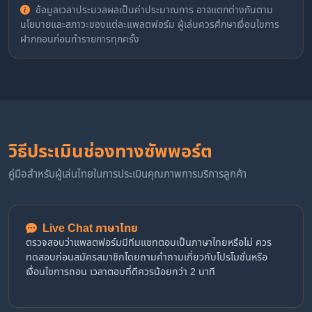
ข้อมูลเวลาประมวลผลเป็นค่าประมาณการ อาจแตกต่างกันตาม
นโยบายและสภาวะของแต่ละแพลตฟอร์ม ผู้เล่นควรศึกษาเงื่อนไขการ
ฝากถอนก่อนทำรายการทุกครั้ง
วิธีประเมินช่องทางซัพพอร์ต
คู่มือสำหรับผู้เล่นไทยในการประเมินคุณภาพการบริการลูกค้า
Live Chat ภาษาไทย
ตรวจสอบว่าแพลตฟอร์มมีทีมแชทตอบเป็นภาษาไทยหรือไม่ ควร
ทดสอบก่อนสมัครสมาชิกโดยถามคำถามเกี่ยวกับโปรโมชั่นหรือ
เงื่อนไขการถอน เวลาตอบที่ดีควรน้อยกว่า 2 นาที