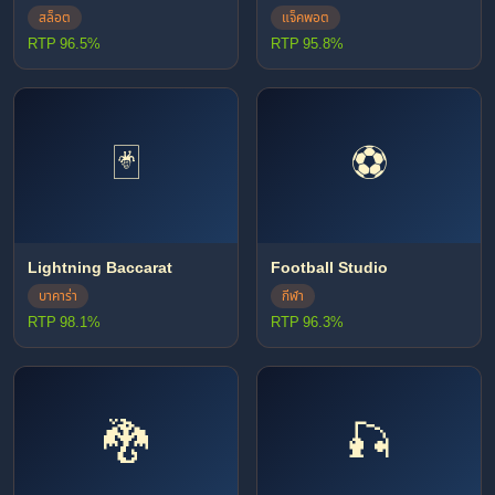
สล็อต
แจ็คพอต
RTP 96.5%
RTP 95.8%
🃏
⚽
Lightning Baccarat
Football Studio
บาคาร่า
กีฬา
RTP 98.1%
RTP 96.3%
🐉
🎣