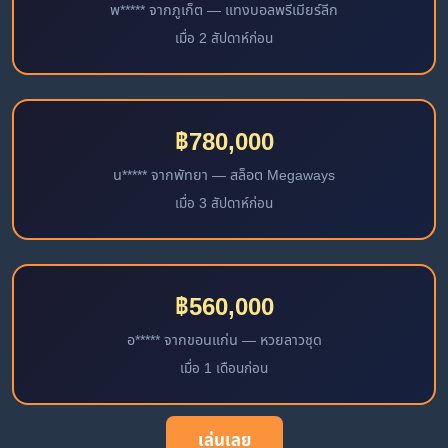
พ***** จากภูเก็ต — แทงบอลพรีเมียร์ลีก
เมื่อ 2 สัปดาห์ก่อน
฿780,000
น***** จากพัทยา — สล็อต Megaways
เมื่อ 3 สัปดาห์ก่อน
฿560,000
อ***** จากขอนแก่น — หวยลาวชุด
เมื่อ 1 เดือนก่อน
เล่นเลย