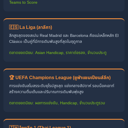
Teams to Score
🇪🇸 La Liga (ลาลีกา)
ลีกสูงสุดของสเปน Real Madrid และ Barcelona คือแม่เหล็กหลัก El
Clásico เป็นคู่ที่มีการเดิมพันสูงที่สุดในฤดูกาล
ตลาดยอดนิยม: Asian Handicap, ราคาต่อรอง, จำนวนประตู
🏆 UEFA Champions League (ยูฟ่าแชมเปียนส์ลีก)
การแข่งขันสโมสรระดับยุโรปสูงสุด แข่งกลางสัปดาห์ รอบน็อคเอาท์
สร้างความตื่นเต้นและปริมาณการเดิมพันพุ่งสูง
ตลาดยอดนิยม: ผลการแข่งขัน, Handicap, จำนวนประตูรวม
🇹🇭 ไทยลีก 1 (Thai League 1)