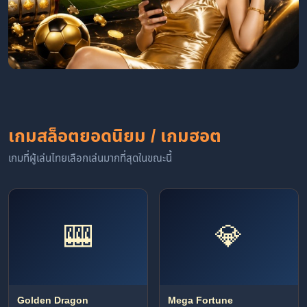
เกมสล็อตยอดนิยม / เกมฮอต
เกมที่ผู้เล่นไทยเลือกเล่นมากที่สุดในขณะนี้
🎰
💎
Golden Dragon
Mega Fortune