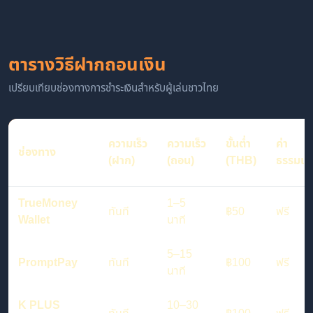
ตารางวิธีฝากถอนเงิน
เปรียบเทียบช่องทางการชำระเงินสำหรับผู้เล่นชาวไทย
ความเร็ว
ความเร็ว
ขั้นต่ำ
ค่า
ช่องทาง
(ฝาก)
(ถอน)
(THB)
ธรรมเน
TrueMoney
1–5
ทันที
฿50
ฟรี
Wallet
นาที
5–15
PromptPay
ทันที
฿100
ฟรี
นาที
K PLUS
10–30