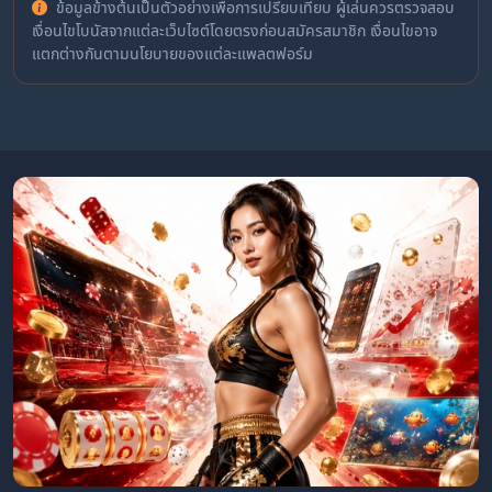
ข้อมูลข้างต้นเป็นตัวอย่างเพื่อการเปรียบเทียบ ผู้เล่นควรตรวจสอบ
เงื่อนไขโบนัสจากแต่ละเว็บไซต์โดยตรงก่อนสมัครสมาชิก เงื่อนไขอาจ
แตกต่างกันตามนโยบายของแต่ละแพลตฟอร์ม