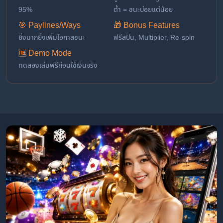
95%
ต่ำ = ชนะบ่อยแต่น้อย
🎯 Paylines/Ways
🎁 Bonus Features
ยิ่งมากยิ่งเพิ่มโอกาสชนะ
ฟรีสปิน, Multiplier, Re-spin
🆓 Demo Mode
ทดลองเล่นฟรีก่อนใช้เงินจริง