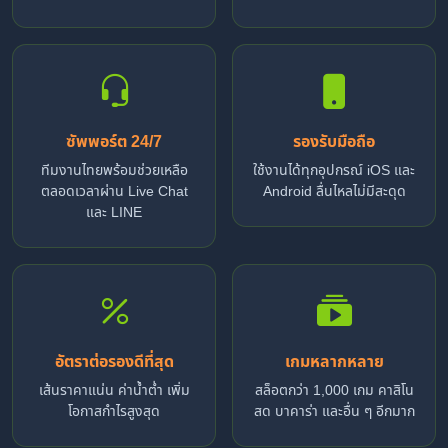
ซัพพอร์ต 24/7
รองรับมือถือ
ทีมงานไทยพร้อมช่วยเหลือ
ใช้งานได้ทุกอุปกรณ์ iOS และ
ตลอดเวลาผ่าน Live Chat
Android ลื่นไหลไม่มีสะดุด
และ LINE
อัตราต่อรองดีที่สุด
เกมหลากหลาย
เส้นราคาแน่น ค่าน้ำต่ำ เพิ่ม
สล็อตกว่า 1,000 เกม คาสิโน
โอกาสกำไรสูงสุด
สด บาคาร่า และอื่น ๆ อีกมาก