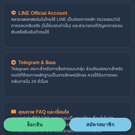
LINE Official Account
หลายแพลตฟอร์มในไทยใช้ LINE เป็นช่องทางหลัก ตรวจสอบว่ามี
การตอบกลับจริง (ไม่ใช่บอทเท่านั้น) และสามารถแก้ปัญหาการถอน
เงินหรือยืนยันตัวตนได้
Telegram & อีเมล
Telegram เหมาะสำหรับการสื่อสารแบบกลุ่ม ส่วนอีเมลเหมาะสำหรับ
กรณีที่ต้องการหลักฐานเป็นลายลักษณ์อักษร ควรได้รับการตอบ
กลับภายใน 24 ชั่วโมง
คุณภาพ FAQ และเงื่อนไข
แพลตฟอร์มที่ดีมี FAQ ครอบคลุมเป็นภาษาไทย เงื่อนไขโบนัส
ล็อกอิน
สมัครสมาชิก
ชัดเจน และขั้นตอนการถอนเงินที่อธิบายได้ละเอียด หากเงื่อนไข
กำกวมหรือไม่มีภาษาไทย ควรพิจารณาแพลตฟอร์มอื่น