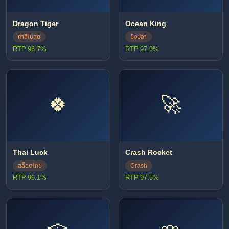
Dragon Tiger
Ocean King
คาสิโนสด
ยิงปลา
RTP 96.7%
RTP 97.0%
🍀
🚀
Thai Luck
Crash Rocket
สล็อตไทย
Crash
RTP 96.1%
RTP 97.5%