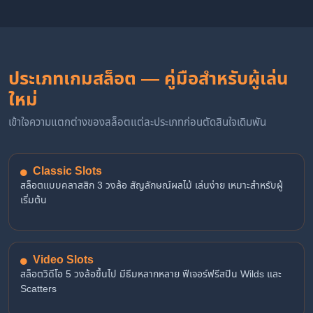
ประเภทเกมสล็อต — คู่มือสำหรับผู้เล่น
ใหม่
เข้าใจความแตกต่างของสล็อตแต่ละประเภทก่อนตัดสินใจเดิมพัน
Classic Slots
สล็อตแบบคลาสสิก 3 วงล้อ สัญลักษณ์ผลไม้ เล่นง่าย เหมาะสำหรับผู้
เริ่มต้น
Video Slots
สล็อตวิดีโอ 5 วงล้อขึ้นไป มีธีมหลากหลาย ฟีเจอร์ฟรีสปิน Wilds และ
Scatters