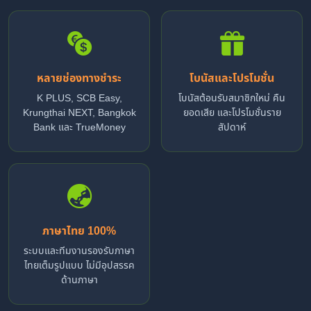
หลายช่องทางชำระ
โบนัสและโปรโมชั่น
K PLUS, SCB Easy,
โบนัสต้อนรับสมาชิกใหม่ คืน
Krungthai NEXT, Bangkok
ยอดเสีย และโปรโมชั่นราย
Bank และ TrueMoney
สัปดาห์
ภาษาไทย 100%
ระบบและทีมงานรองรับภาษา
ไทยเต็มรูปแบบ ไม่มีอุปสรรค
ด้านภาษา