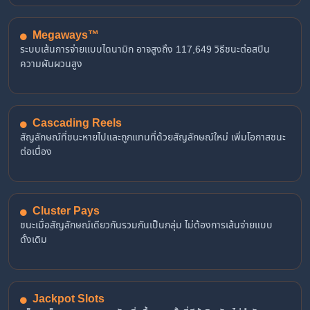
Megaways™
ระบบเส้นการจ่ายแบบไดนามิก อาจสูงถึง 117,649 วิธีชนะต่อสปิน
ความผันผวนสูง
Cascading Reels
สัญลักษณ์ที่ชนะหายไปและถูกแทนที่ด้วยสัญลักษณ์ใหม่ เพิ่มโอกาสชนะ
ต่อเนื่อง
Cluster Pays
ชนะเมื่อสัญลักษณ์เดียวกันรวมกันเป็นกลุ่ม ไม่ต้องการเส้นจ่ายแบบ
ดั้งเดิม
Jackpot Slots